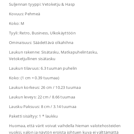
Suljennan tyyppi: Vetoketju & Hasp
Kovuus: Pehmeä
Koko: M
Tyyli: Retro, Business, Ulkokäyttöön
Ominaisuus: Säädettävä olkahihna
Laukun rakenne: Sisätasku, Matkapuhelintasku,
Vetoketjullinen sisätasku
Laukun tilavuus: 6.3 tuuman puhelin
Koko: (1 cm = 0.39 tuumaa)
Laukun korkeus: 26 cm / 10.23 tuumaa
Laukun leveys: 22 cm / 8.66 tuumaa
Lausku Paksuus: 8 cm / 3.14 tuumaa
Paketti sisältyy: 1 * laukku
Huomaa, että värit voivat vaihdella hieman valotehosteiden
vuoksi, valon ja näytön eroista johtuen kuva ei välttämättä