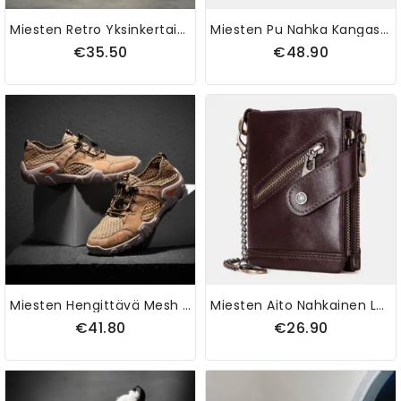
Miesten Retro Yksinkertainen Mikrokuitunahka Liukumaton Casaul Tooling Nilkkurit
Miesten Pu Nahka Kangas Suuri Kapasiteetti 14 Tuuman Monitoimisalkku Crossbody Laukut Käsilaukku Reppu
€35.50
€48.90
Miesten Hengittävä Mesh Splicing Pehmeä Pohja Liukumaton Joustavat Nauhat Vapaa-Ajan Ulkoilukengät
Miesten Aito Nahkainen Lehmännahkainen Varkaudenesto Vetoketju Ketjulla Korttipidike Lompakko
€41.80
€26.90