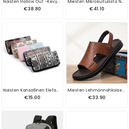
Naisten Hollow Out -kevyt Yksipuolinen Kukkakuvioinen Crossbody-Laukku
Miesten Mikrokuituliista Nahkaiset Liukumattomat Pehmeät Pohjalliset Rento Liikehousut
€38.80
€41.10
Naisten Kansallinen Elefanttilaukku Kytkinlaukku Puhelinlompakko
Miesten Lehmännahkaiset Hengittävät Pehmeä Pohja Luistamaton Kahdella Tavalla Mukavat Vapaa-Ajan Rantasandaalit
€15.00
€33.90