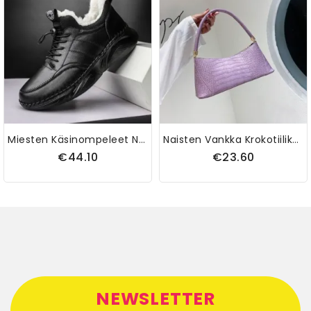
Miesten Käsinompeleet Nahka Kevyt Lämpimät Pehmeät Vapaa-Ajan Urheilukengät
Naisten Vankka Krokotiilikuvioinen Olkalaukku
€44.10
€23.60
NEWSLETTER