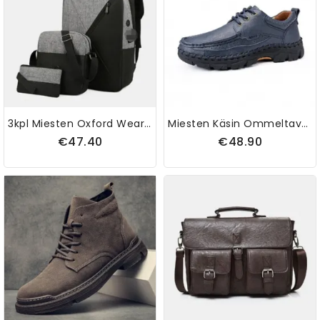
3kpl Miesten Oxford Wear Resistens Hengittävä Patchwork Suuri Tilavuus Rento Reppu Rintalaukku Crossbody Laukku
Miesten Käsin Ommeltavat Mikrokuituliinahkaa Mukavat Wearbale Business Casual -kengät
€47.40
€48.90