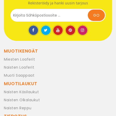
Rekisteröidy ja hanki uusin tarjous
GO
MUOTIKENGÄT
Miesten Loaferit
Naisten Loaferit
Muoti Saappaat
MUOTILAUKUT
Naisten Käsilaukut
Naisten Olkalaukut
Naisten Reppu