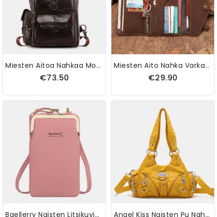
Miesten Aitoa Nahkaa Monitoiminen Monikäyttöinen Ulkoilumatkailu Lehmännahkainen Poikkivartaloreppu
Miesten Aito Nahka Varkaudenesto Matka Kädessä Kannettava Passilaukku Monipaikkainen Korttikotelo Lompakko Avaimenperäkynäpaikalla
€73.50
€29.90
Baellerry Naisten Litsikuvioinen 6 Korttipaikkaa 6.5 Tuuman Puhelinlaukku Crossbody Bag
Angel Kiss Naisten Pu Nahka Vintage Monitaskuinen Cabriolet Varkaudenesto Crossbody Laukku Olkalaukku Käsilaukku