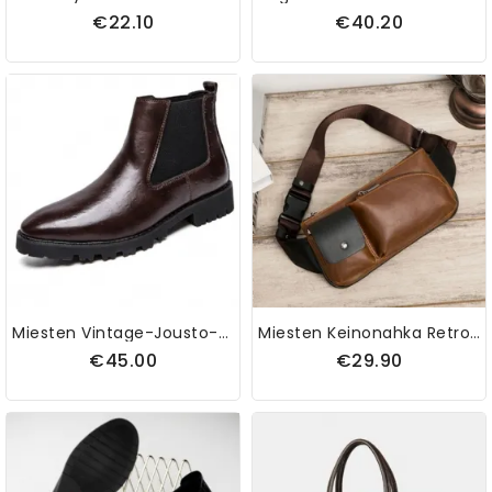
€22.10
€40.20
Miesten Vintage-Jousto-Slip-On Business-Nahkaiset Chelsea-Nilkkurit
Miesten Keinonahka Retro Business Casual Multi-Carry Vyötärölaukku Rintalaukku Sling Bag
€45.00
€29.90