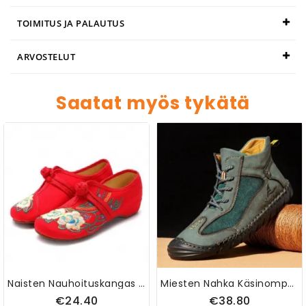
TOIMITUS JA PALAUTUS
ARVOSTELUT
Saatat myös tykätä
Naisten Nauhoituskangas Kiinalainen Kirjailtu Kukkakukki
Miesten Nahka Käsinompeleet Hengittävä Pehmeä Pohja Trendikäs Splicing Suljettu Varvasnauha Vapaa-Ajan Kengät
€24.40
€38.80