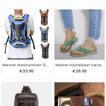
Miesten Monitoiminen 12 Litran Hengittävä Moottoripyöräreppu Vedenpitävä Nailoninen Ratsastuslaukku
Naisten Röyhelöiset Varvassandaalit
€33.90
€26.00