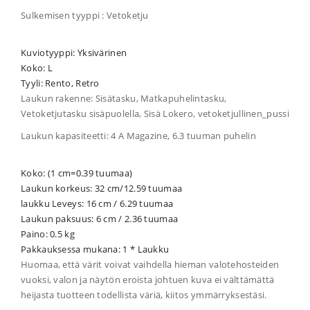
Sulkemisen tyyppi : Vetoketju
Kuviotyyppi: Yksivärinen
Koko: L
Tyyli: Rento, Retro
Laukun rakenne: Sisätasku, Matkapuhelintasku,
Vetoketjutasku sisäpuolella, Sisä Lokero, vetoketjullinen_pussi
Laukun kapasiteetti: 4 A Magazine, 6.3 tuuman puhelin
Koko: (1 cm=0.39 tuumaa)
Laukun korkeus: 32 cm/12.59 tuumaa
laukku Leveys: 16 cm / 6.29 tuumaa
Laukun paksuus: 6 cm / 2.36 tuumaa
Paino: 0.5 kg
Pakkauksessa mukana: 1 * Laukku
Huomaa, että värit voivat vaihdella hieman valotehosteiden
vuoksi, valon ja näytön eroista johtuen kuva ei välttämättä
heijasta tuotteen todellista väriä, kiitos ymmärryksestäsi.