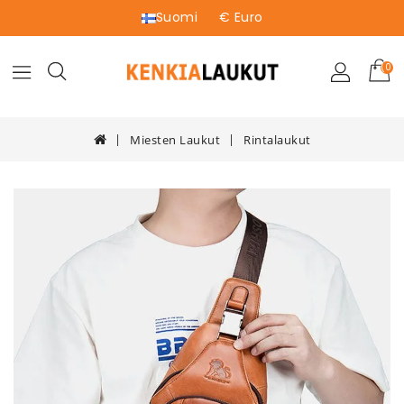
Suomi
€ Euro
(0)
Miesten Laukut
Rintalaukut