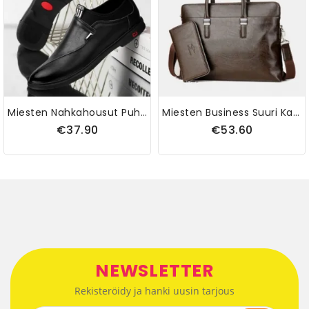
Miesten Nahkahousut Puhdasväriset Tikkaukset Pukeutuvat Business Formal Loafers -kengät
Miesten Business Suuri Kapasiteetti Vedenpitävä Yksivärinen Crossbody Bag Käsilaukku
€37.90
€53.60
NEWSLETTER
Rekisteröidy ja hanki uusin tarjous