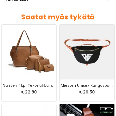
Saatat myös tykätä
Naisten 4kpl Tekonahkainen Solid Vapaa-Ajan Käsilaukku Olkalaukku
Miesten Unisex Kangaspari Urheilullinen Rento Suuri Olkalaukku Rintalaukku
€22.80
€20.50