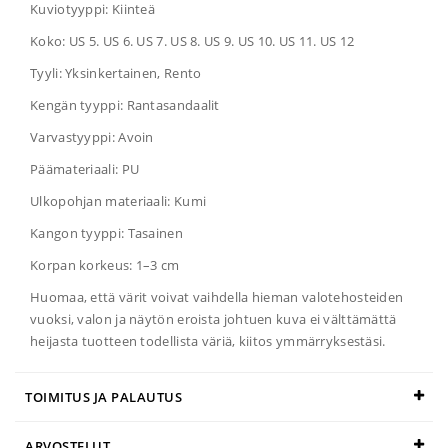
Kuviotyyppi: Kiinteä
Koko: US 5. US 6. US 7. US 8. US 9. US 10. US 11. US 12
Tyyli: Yksinkertainen, Rento
Kengän tyyppi: Rantasandaalit
Varvastyyppi: Avoin
Päämateriaali: PU
Ulkopohjan materiaali: Kumi
Kangon tyyppi: Tasainen
Korpan korkeus: 1–3 cm
Huomaa, että värit voivat vaihdella hieman valotehosteiden
vuoksi, valon ja näytön eroista johtuen kuva ei välttämättä
heijasta tuotteen todellista väriä, kiitos ymmärryksestäsi.
TOIMITUS JA PALAUTUS
ARVOSTELUT