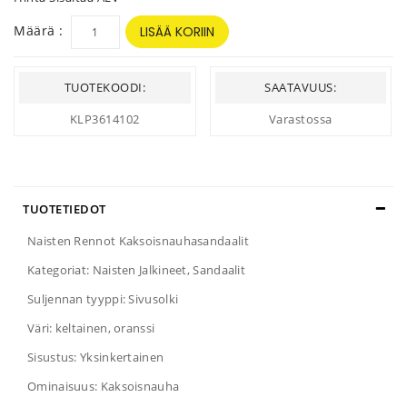
Määrä :
LISÄÄ KORIIN
TUOTEKOODI:
SAATAVUUS:
KLP3614102
Varastossa
TUOTETIEDOT
Naisten Rennot Kaksoisnauhasandaalit
Kategoriat: Naisten Jalkineet, Sandaalit
Suljennan tyyppi: Sivusolki
Väri: keltainen, oranssi
Sisustus: Yksinkertainen
Ominaisuus: Kaksoisnauha