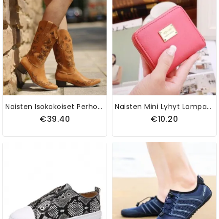
Naisten Isokokoiset Perhoskoristeiset Teräväkärkiset Cowboysaappaat
Naisten Mini Lyhyt Lompakko Korttikotelo Nahka Kolikkolaukku Rahakukkaro Käsilaukku Kytkin
€39.40
€10.20