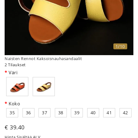
1/10
Naisten Rennot Kaksoisnauhasandaalit
2 Tilaukset
Väri
Koko
35
36
37
38
39
40
41
42
€ 39.40
Hinta Sisältää ALV