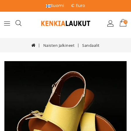
Suomi
€ Euro
(0)
Naisten Jalkineet
Sandaalit