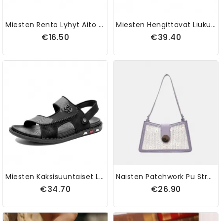
Miesten Rento Lyhyt Aito Nahkalompakko Lehmännahkainen Retrokorttipidike
Miesten Hengittävät Liukumattomat Mukavat Kankaiset Urheilulliset Vapaa-Ajan Juoksukengät
€16.50
€39.40
Miesten Kaksisuuntaiset Luistamattomat Kevyet Vapaa-Ajan Sandaalit
Naisten Patchwork Pu Straw Soild Daisy Olkalaukku Käsilaukku
€34.70
€26.90