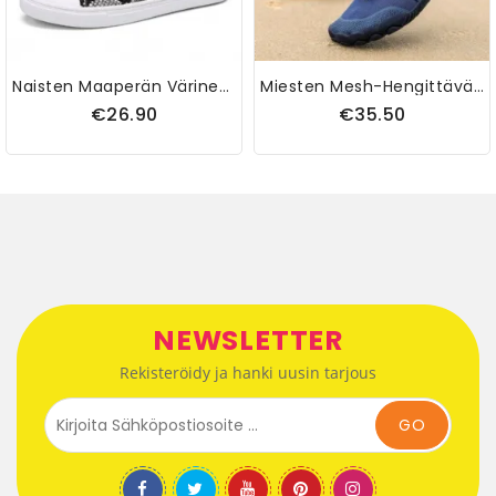
Naisten Maaperän Värinen Nastoitettu Lippa Mukavassa Asunnossa
Miesten Mesh-Hengittävät Kevyet Liukumattomat Ulkoilukengät Vapaa-Ajan Urheilukengät
€26.90
€35.50
NEWSLETTER
Rekisteröidy ja hanki uusin tarjous
GO