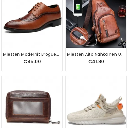
Miesten Modernit Brogue-Veistetut Klassiset Teräväkärkiset Mekkokengät
Miesten Aito Nahkainen Usb-Lataus Suuri Kapasiteetti Business Casual Rintalaukku Olkalaukku
€45.00
€41.80