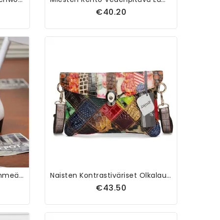
€40.20
Miesten Nahka Mukava Pehmeä Pohja Teräväkärkinen Vintage Vetoketju Pure Color Casual Saappaat
Naisten Kontrastiväriset Olkalaukut Naisten Vintage Crossbody Laukut Tyylikkäät Olkalaukut
€43.50