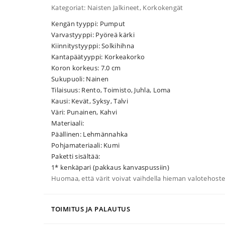
Kategoriat: Naisten Jalkineet, Korkokengät
Kengän tyyppi: Pumput
Varvastyyppi: Pyöreä kärki
Kiinnitystyyppi: Solkihihna
Kantapäätyyppi: Korkeakorko
Koron korkeus: 7.0 cm
Sukupuoli: Nainen
Tilaisuus: Rento, Toimisto, Juhla, Loma
Kausi: Kevät, Syksy, Talvi
Väri: Punainen, Kahvi
Materiaali:
Päällinen: Lehmännahka
Pohjamateriaali: Kumi
Paketti sisältää:
1* kenkäpari (pakkaus kanvaspussiin)
Huomaa, että värit voivat vaihdella hieman valotehostei
TOIMITUS JA PALAUTUS