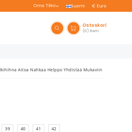
Oma Tilini
Suomi
€ Euro
Ostoskori
(0)
item
olkihihna Aitoa Nahkaa Helppo Yhdistää Mukaviin
39
40
41
42