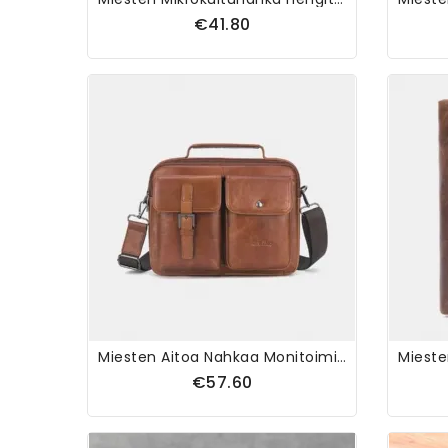
€41.80
Miesten Aitoa Nahkaa Monitoiminen Retro Suurikapasiteettinen Käsilaukku Olkalaukku Cross Body Bag
€57.60