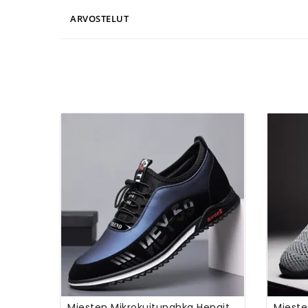
ARVOSTELUT
Miesten Mikrokuitunahka Hengittävä Pehmeä Pohja Liukumaton Joustavat Nauhat Vapaa-Ajan Kengät