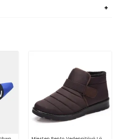
Miesten Unisex Oxford Patchwork Color Casual Rintalaukku Crossbody Laukku
Miesten Rento Vedenpitävä Lämmin Vuori Hookloop-Lumisaappaat