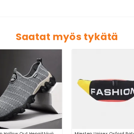
Saatat myös tykätä
Miesten Hollow Out Hengittävä Pehmeä Pohja Liukumaton Mukavat Retkeilykengät Vapaa-Ajan Ulkoilukengät