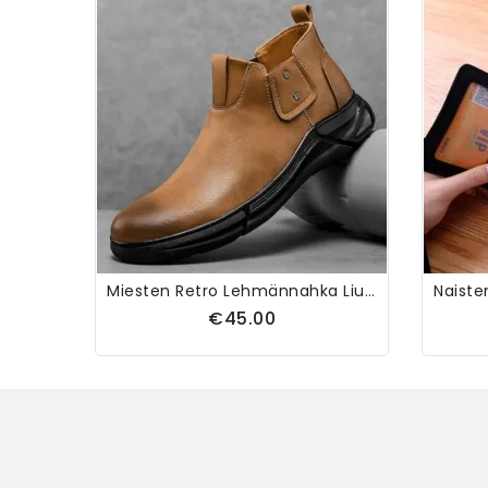
Miesten Retro Lehmännahka Liukumaton Pehmeä Pohja Joustava Slip Chelsea Saappaissa
€45.00