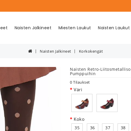
neet
Naisten Jalkineet
Miesten Laukut
Naisten Laukut
Naisten Jalkineet
Korkokengät
Naisten Retro-Liitosmetallis
Pumppuihin
0 Tilaukset
Väri
Koko
35
36
37
38