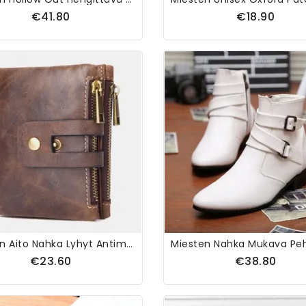
€41.80
€18.90
Miesten Aito Nahka Lyhyt Antimagneettinen Monikorttipaikka Id Lompakot Korttikotelo Rahaklipsi Kolikko Kukkaro Lompakko
€23.60
€38.80