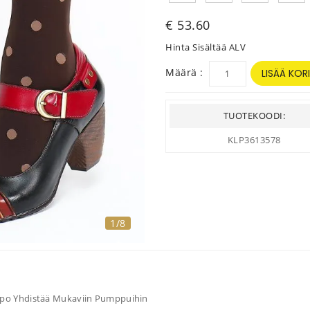
€ 53.60
Hinta Sisältää ALV
Määrä :
LISÄÄ KORI
TUOTEKOODI:
KLP3613578
1/8
lppo Yhdistää Mukaviin Pumppuihin