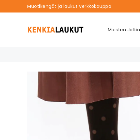
Muotikengät ja laukut verkkokauppa
Miesten Jalki