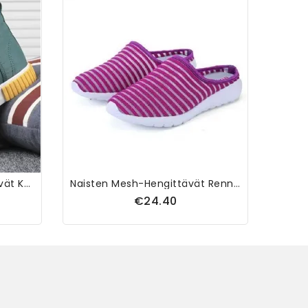
Miesten Mukavat Hengittävät Kankaiset Joustavat Lenkkarit
Naisten Mesh-Hengittävät Rennot Hollow Out -kesäsandaalit
€24.40